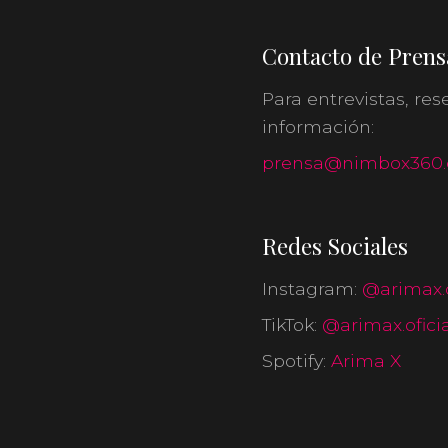
Contacto de Prens
Para entrevistas, res
información:
prensa@nimbox360
Redes Sociales
Instagram:
@arimax.o
TikTok:
@arimax.oficia
Spotify:
Arima X