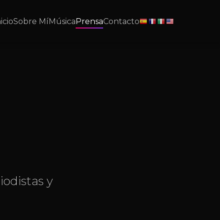
icio
Sobre Mí
Música
Prensa
Contacto
odistas y