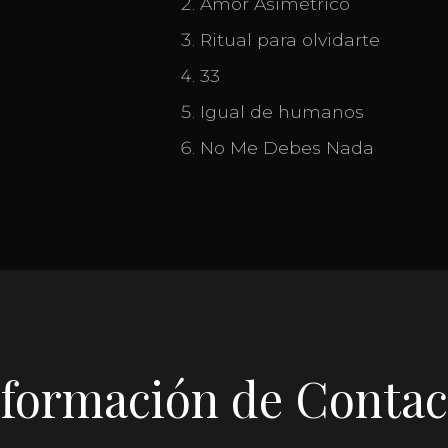
Amor Asimétrico
Ritual para olvidarte
33
Igual de humanos
No Me Debes Nada
nformación de Contac